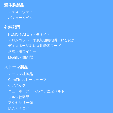
漏斗胸製品
チェストウェイ
バキュームベル
外科部門
HEMO-NATE（ヘモネイト）
アロムコット 羊膜切開用指貫（ゆびぬき）
ディスポーザ乳幼児用酸素フード
爪矯正用ワイヤー
Mediflex 開創器
ストーマ製品
マーレン社製品
CareFix ストーマセーフ
ケアバッグ
ニューホープ ヘルニア固定ベルト
ソルツ社製品
アクセサリー類
総合カタログ