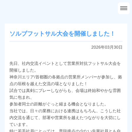
ホーム
会社概要
事業案内
ソルブフットサル大会を開催しました！
採用情報
2026年03月30日
問い合わせ
先日、社内交流イベントとして営業所対抗フットサル大会を
開催しました。
神奈川エリア/首都圏の各拠点の営業所メンバーが参加し、拠
点の垣根を越えた交流の場となりました！
試合では真剣にプレーしながらも、会場は終始和やかな雰囲
気に包まれ、
参加者同士の距離がぐっと縮まる機会となりました。
当社では、日々の業務における連携はもちろん、こうした社
内交流を通じて、部署や営業所を越えたつながりを大切にし
ています。
特に若手社員にとっては、普段接点の少ない先輩社員とも自