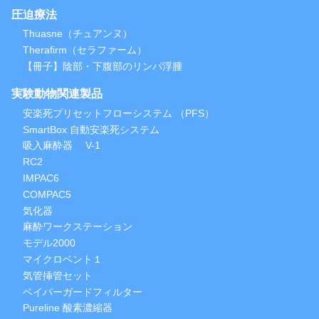
圧迫療法
Thuasne（チュアンヌ）
Therafirm（セラファーム）
【冊子】陰部・下腹部のリンパ浮腫
実験動物関連製品
安楽死プリセットフローシステム （PFS）
SmartBox 自動安楽死システム
吸入麻酔器 V-1
RC2
IMPAC6
COMPAC5
気化器
麻酔ワークステーション
モデル2000
マイクロベント１
気管挿管セット
ベイパーガードフィルター
Pureline 酸素濃縮器