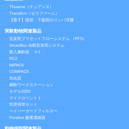
Thuasne（チュアンヌ）
Therafirm（セラファーム）
【冊子】陰部・下腹部のリンパ浮腫
実験動物関連製品
安楽死プリセットフローシステム （PFS）
SmartBox 自動安楽死システム
吸入麻酔器 V-1
RC2
IMPAC6
COMPAC5
気化器
麻酔ワークステーション
モデル2000
マイクロベント１
気管挿管セット
ベイパーガードフィルター
Pureline 酸素濃縮器
動物病院関連製品