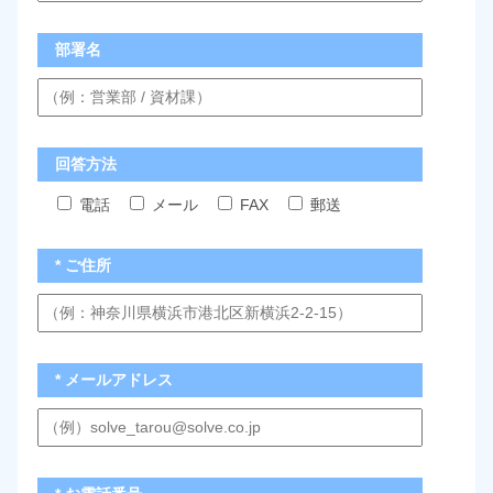
部署名
回答方法
電話
メール
FAX
郵送
* ご住所
* メールアドレス