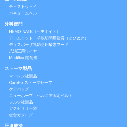
チェストウェイ
バキュームベル
外科部門
HEMO-NATE（ヘモネイト）
アロムコット 羊膜切開用指貫（ゆびぬき）
ディスポーザ乳幼児用酸素フード
爪矯正用ワイヤー
Mediflex 開創器
ストーマ製品
マーレン社製品
CareFix ストーマセーフ
ケアバッグ
ニューホープ ヘルニア固定ベルト
ソルツ社製品
アクセサリー類
総合カタログ
圧迫療法