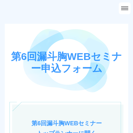
ホーム
会社概要
事業案内
採用情報
問い合わせ
第6回漏斗胸WEBセミナ
ー申込フォーム
第6回漏斗胸WEBセミナー