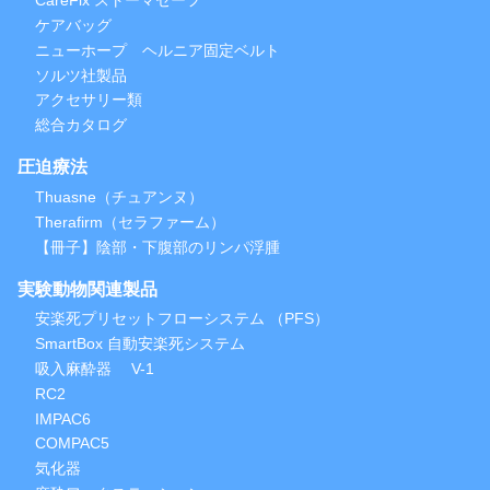
CareFix ストーマセーフ
ケアバッグ
ニューホープ ヘルニア固定ベルト
ソルツ社製品
アクセサリー類
総合カタログ
圧迫療法
Thuasne（チュアンヌ）
Therafirm（セラファーム）
【冊子】陰部・下腹部のリンパ浮腫
実験動物関連製品
安楽死プリセットフローシステム （PFS）
SmartBox 自動安楽死システム
吸入麻酔器 V-1
RC2
IMPAC6
COMPAC5
気化器