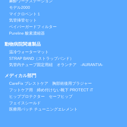
麻酔ワークステーション
モデル2000
マイクロベント１
気管挿管セット
ベイパーガードフィルター
Pureline 酸素濃縮器
動物病院関連製品
温冷ウォーターマット
STRAP BAND（ストラップバンド）
気管内チューブ固定用紐 オランチア -AURANTIA-
メディカル部門
CareFix ブレストケア 胸部術後用ブラジャー
フットケア用 締め付けない靴下 PROTECT iT
ヒッププロテクター セーフヒップ
フェイスシールド
医療用パッチ チューニングエレメント