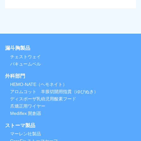
漏斗胸製品
チェストウェイ
バキュームベル
外科部門
HEMO-NATE（ヘモネイト）
アロムコット 羊膜切開用指貫（ゆびぬき）
ディスポーザ乳幼児用酸素フード
爪矯正用ワイヤー
Mediflex 開創器
ストーマ製品
マーレン社製品