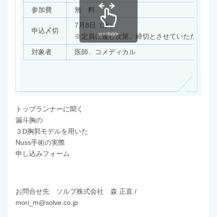
参加費
無 料
7月8日（水）
申込〆切
scrollable
※定員に達し次第、締切とさせていただきます
対象者
医師、コメディカル
トップランナーに聞く
漏斗胸の
３D胸郭モデルを用いた
Nuss手術の実際
申し込みフォーム
お問合せ先 ソルブ株式会社 森 正直 /
mori_m@solve.co.jp