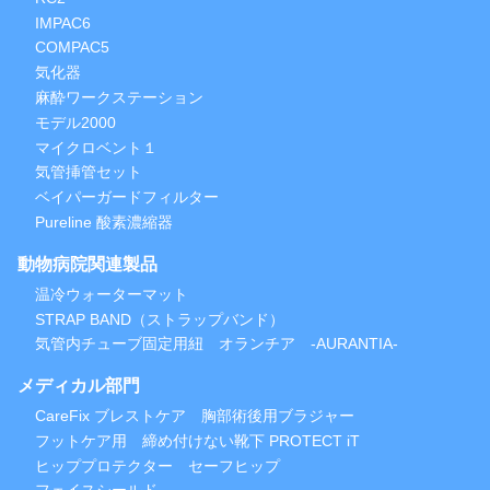
IMPAC6
COMPAC5
気化器
麻酔ワークステーション
モデル2000
マイクロベント１
気管挿管セット
ベイパーガードフィルター
Pureline 酸素濃縮器
動物病院関連製品
温冷ウォーターマット
STRAP BAND（ストラップバンド）
気管内チューブ固定用紐 オランチア -AURANTIA-
メディカル部門
CareFix ブレストケア 胸部術後用ブラジャー
フットケア用 締め付けない靴下 PROTECT iT
ヒッププロテクター セーフヒップ