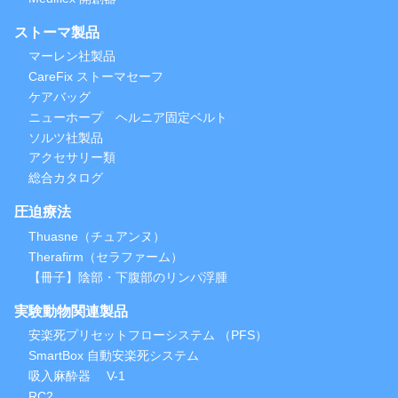
ストーマ製品
マーレン社製品
CareFix ストーマセーフ
ケアバッグ
ニューホープ ヘルニア固定ベルト
ソルツ社製品
アクセサリー類
総合カタログ
圧迫療法
Thuasne（チュアンヌ）
Therafirm（セラファーム）
【冊子】陰部・下腹部のリンパ浮腫
実験動物関連製品
安楽死プリセットフローシステム （PFS）
SmartBox 自動安楽死システム
吸入麻酔器 V-1
RC2