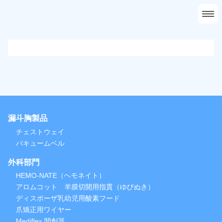
ホーム
会社概要
事業案内
採用情報
問い合わせ
漏斗胸製品
チェストウェイ
バキュームベル
外科部門
HEMO-NATE（ヘモネイト）
アロムコット 羊膜切開用指貫（ゆびぬき）
ディスポーザ乳幼児用酸素フード
爪矯正用ワイヤー
Mediflex 開創器