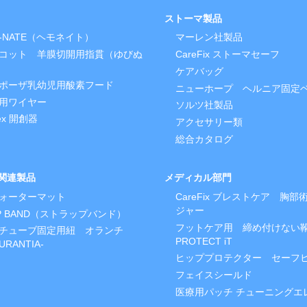
ストーマ製品
O-NATE（ヘモネイト）
マーレン社製品
コット 羊膜切開用指貫（ゆびぬ
CareFix ストーマセーフ
ケアバッグ
ポーザ乳幼児用酸素フード
ニューホープ ヘルニア固定
用ワイヤー
ソルツ社製品
lex 開創器
アクセサリー類
総合カタログ
関連製品
メディカル部門
ォーターマット
CareFix ブレストケア 胸
ジャー
AP BAND（ストラップバンド）
フットケア用 締め付けない
チューブ固定用紐 オランチ
PROTECT iT
URANTIA-
ヒッププロテクター セーフ
フェイスシールド
医療用パッチ チューニングエ