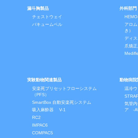
漏斗胸製品
外科部門
チェストウェイ
HEM
バキュームベル
アロム
き）
ディス
爪矯正
Medif
実験動物関連製品
動物病院
安楽死プリセットフローシステム
温冷ウ
（PFS）
STR
SmartBox 自動安楽死システム
気管内
吸入麻酔器 V-1
ア -A
RC2
IMPAC6
COMPAC5