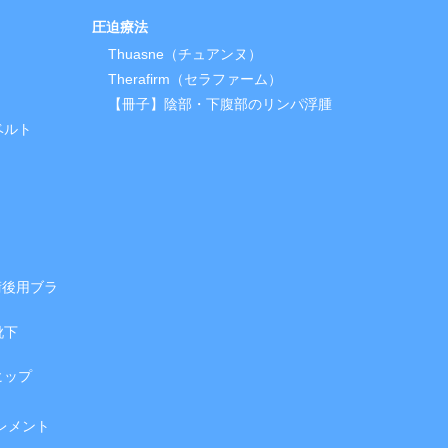
圧迫療法
Thuasne（チュアンヌ）
Therafirm（セラファーム）
【冊子】陰部・下腹部のリンパ浮腫
ベルト
部術後用ブラ
靴下
ヒップ
レメント